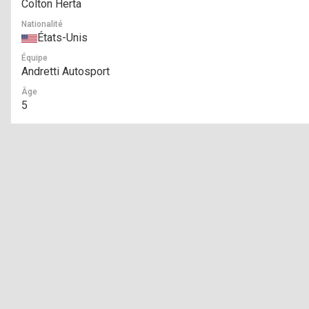
Colton Herta
Nationalité
États-Unis
Équipe
Andretti Autosport
Âge
5